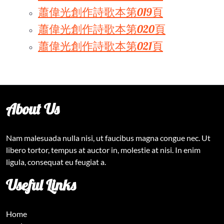
蕭偉光創作詩歌本第019頁
蕭偉光創作詩歌本第020頁
蕭偉光創作詩歌本第021頁
About Us
Nam malesuada nulla nisi, ut faucibus magna congue nec. Ut
libero tortor, tempus at auctor in, molestie at nisi. In enim
ligula, consequat eu feugiat a.
Useful Links
Home