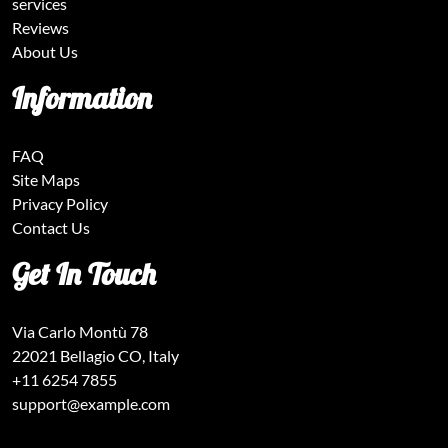
services
Reviews
About Us
Information
FAQ
Site Maps
Privacy Policy
Contact Us
Get In Touch
Via Carlo Montù 78
22021 Bellagio CO, Italy
+11 6254 7855
support@example.com